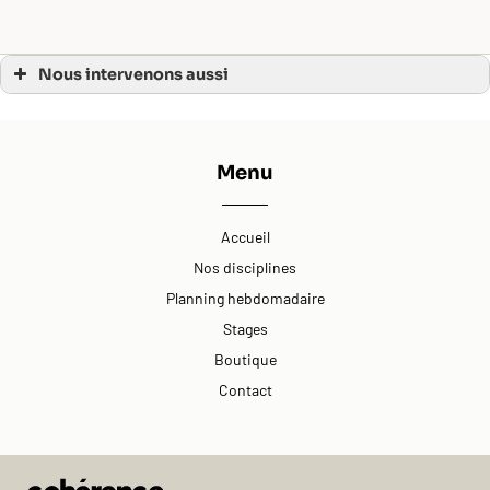
Nous intervenons aussi
Reiki à domicile Ambarès-et-Lagrave, Branne
Reiki à domicile Bastide
Reiki à domicile Floirac
Reiki à domicile Saint-Gènes-de-Lombaud, Créon, Saint-Quentin-de-Baron
Reiki à domicile Saint-Jean-d’Illac, Martignas, Bordeaux Bastide
Menu
Accueil
Nos disciplines
Planning hebdomadaire
Stages
Boutique
Contact